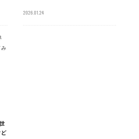
2026.01.24
で世
おど