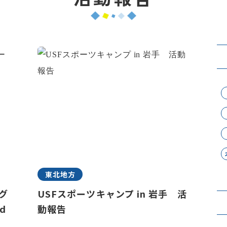
東北地方
ラグ
USFスポーツキャンプ in 岩手 活
d
動報告