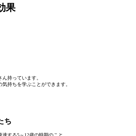
効果
さん持っています。
の気持ちを学ぶことができます。
たち
達する5～12歳の時期のこと。