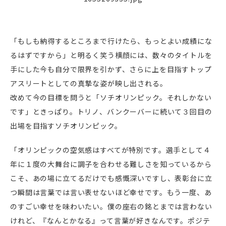
「もしも納得するところまで行けたら、もっとよい成績にな
るはずですから」と明るく笑う横顔には、数々のタイトルを
手にした今も自分で限界を引かず、さらに上を目指すトップ
アスリートとしての真摯な姿が映し出される。
改めて今の目標を問うと「ソチオリンピック。それしかない
です」ときっぱり。トリノ、バンクーバーに続いて３回目の
出場を目指すソチオリンピック。
「オリンピックの空気感はすべてが特別です。選手として４
年に１度の大舞台に調子を合わせる難しさを知っているから
こそ、あの場に立てるだけでも感慨深いですし、表彰台に立
つ瞬間は言葉では言い表せないほど幸せです。もう一度、あ
のすごい幸せを味わいたい。僕の座右の銘とまでは言わない
けれど、『なんとかなる』って言葉が好きなんです。ポジテ