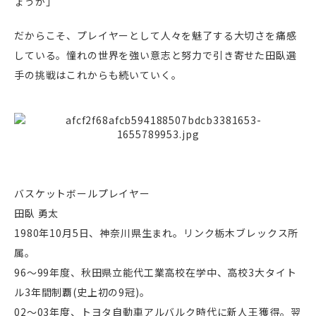
ょうか」
だからこそ、プレイヤーとして人々を魅了する大切さを痛感
している。憧れの世界を強い意志と努力で引き寄せた田臥選
手の挑戦はこれからも続いていく。
バスケットボールプレイヤー
田臥 勇太
1980年10月5日、神奈川県生まれ。リンク栃木ブレックス所
属。
96～99年度、秋田県立能代工業高校在学中、高校3大タイト
ル3年間制覇(史上初の9冠)。
02～03年度、トヨタ自動車アルバルク時代に新人王獲得。翌