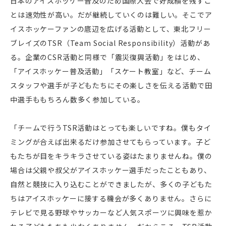
日本のアイスホッケー普及のため国際大会で好成績を残すこ
とは速効性が高い。だが継続していくのは難しい。そこでア
イスホッケーファンの底辺を広げる活動として、東北フリー
ブレイズのTSR（Team Social Responsibility）活動があ
る。企業のCSR活動と同様で「震災復興活動」をはじめ、
「アイスホッケー普及活動」「スケート教室」など、チーム
スタッフや選手が子どもたちにその楽しさを伝える活動で田
中選手ももちろん数多く参加している。
「チームで行うTSR活動はとっても楽しいですね。僕もタイ
ミングが合えば出来るだけ参加させてもらっています。子ど
もたちが目をキラキラさせている姿はたまりませんね。僕の
場合は父親や叔父がアイスホッケー選手だったこともあり、
自然と競技に入り込むことができましたが、多くの子どもた
ちはアイスホッケーに接する機会が多くありません。さらに
テレビで見る野球やサッカーなど人気スポーツに興味を惹か