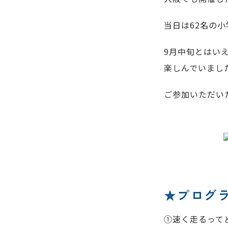
当日は62名の小
9月中旬とはい
楽しんでいまし
ご参加いただい
★プログ
①速く走るって