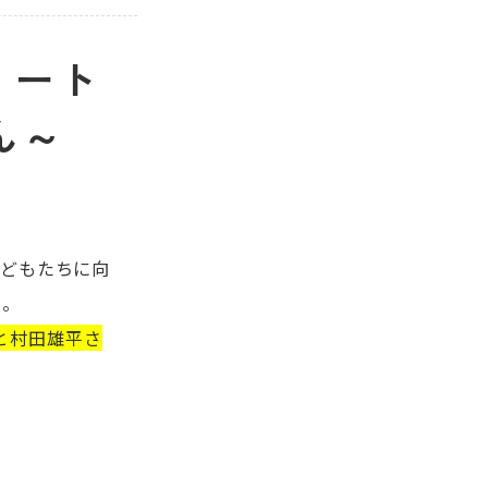
スリート
ん～
子どもたちに向
た。
こと村田雄平さ