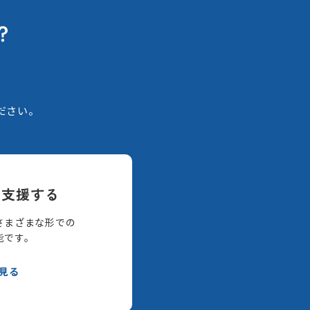
？
。
ださい。
て支援する
さまざまな形での
能です。
見る