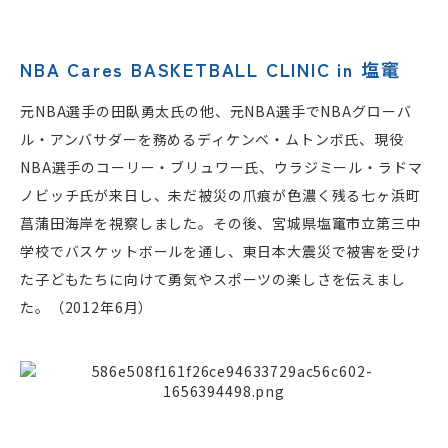
NBA Cares BASKETBALL CLINIC in 塩竃
元NBA選手の田臥勇太氏の他、元NBA選手でNBAグローバ
ル・アンバサダーを務めるディケンベ・ムトンボ氏、現役
NBA選手のコーリー・ブリュワー氏、ウラジミール・ラドマ
ノビッチ氏が来日し、未だ被災の爪痕が色濃く残る七ヶ浜町
菖蒲田海岸を視察しました。その後、宮城県塩竃市立第三中
学校でバスケットボールを通し、東日本大震災で被害を受け
た子どもたちに向けて勇気やスポーツの楽しさを伝えまし
た。（2012年6月）