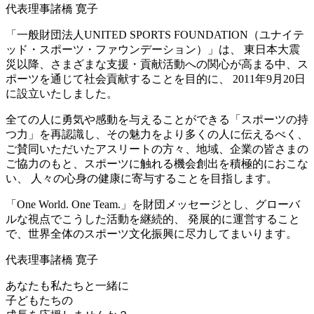
代表理事
諸橋 寛子
「一般財団法人UNITED SPORTS FOUNDATION（ユナイテ
ッド・スポーツ・ファウンデーション）」は、 東日本大震
災以降、さまざまな支援・貢献活動への関心が高まる中、ス
ポーツを通じて社会貢献することを目的に、 2011年9月20日
に設立いたしました。
全ての人に勇気や感動を与えることができる「スポーツの持
つ力」を再認識し、その魅力をより多くの人に伝えるべく、
ご賛同いただいたアスリートの方々、地域、企業の皆さまの
ご協力のもと、スポーツに触れる機会創出を積極的におこな
い、 人々の心身の健康に寄与することを目指します。
「One World. One Team.」を財団メッセージとし、グローバ
ルな視点でこうした活動を継続的、 発展的に運営すること
で、世界全体のスポーツ文化振興に尽力してまいります。
代表理事
諸橋 寛子
あなたも私たちと一緒に
子どもたちの