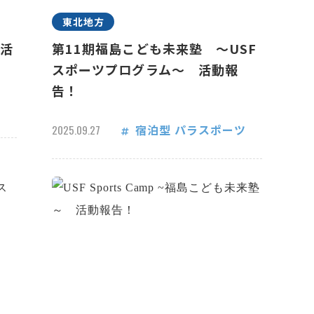
東北地方
 活
第11期福島こども未来塾 ～USF
スポーツプログラム～ 活動報
告！
宿泊型
パラスポーツ
2025.09.27