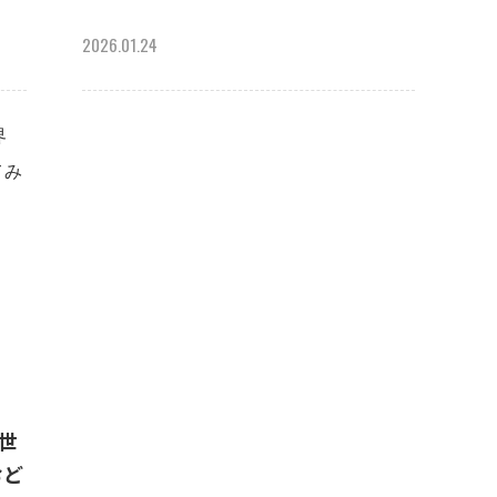
2026.01.24
で世
おど