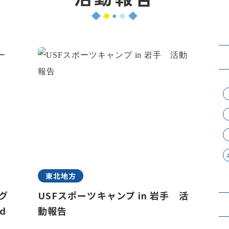
東北地方
ラグ
USFスポーツキャンプ in 岩手 活
d
動報告