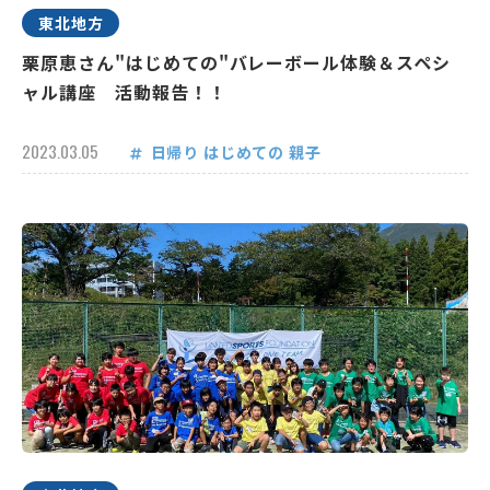
東北地方
栗原恵さん"はじめての"バレーボール体験＆スペシ
ャル講座 活動報告！！
2023.03.05
日帰り
はじめての
親子