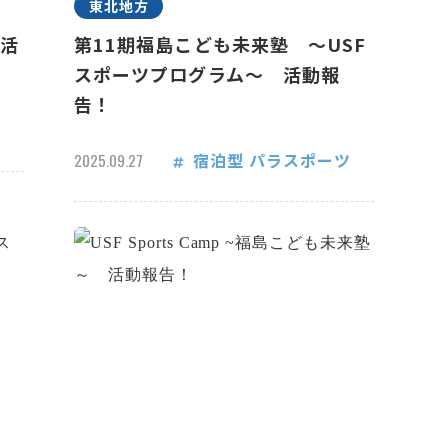
東北地方
 活
第11期福島こども未来塾 ～USF
スポーツプログラム～ 活動報
告！
宿泊型
パラスポーツ
2025.09.27