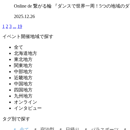
Online de 繋がる輪 『ダンスで世界一周！5つの地
2025.12.26
1
2
3
...
19
イベント開催地域で探す
全て
北海道地方
東北地方
関東地方
中部地方
近畿地方
中国地方
四国地方
九州地方
オンライン
インタビュー
タグ別で探す
全て
宿泊型
日帰り
パラスポーツ