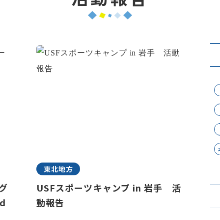
東北地方
ラグ
USFスポーツキャンプ in 岩手 活
d
動報告