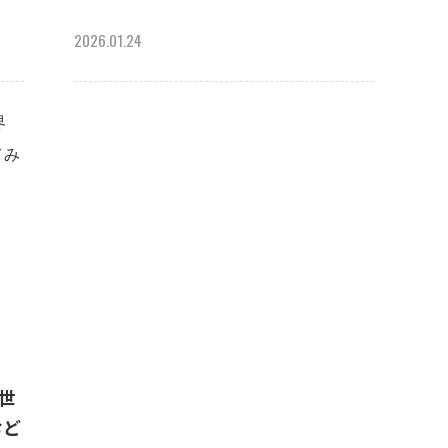
2026.01.24
で世
おど