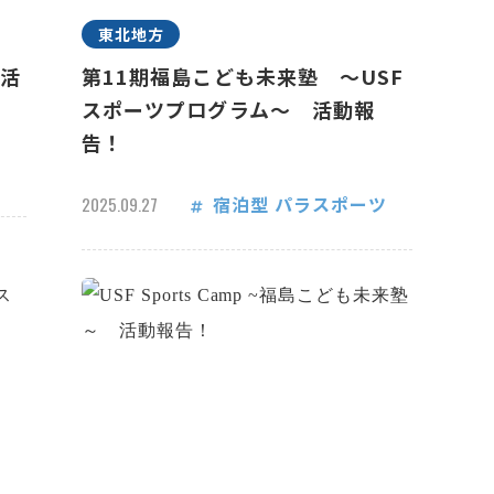
東北地方
 活
第11期福島こども未来塾 ～USF
スポーツプログラム～ 活動報
告！
宿泊型
パラスポーツ
2025.09.27