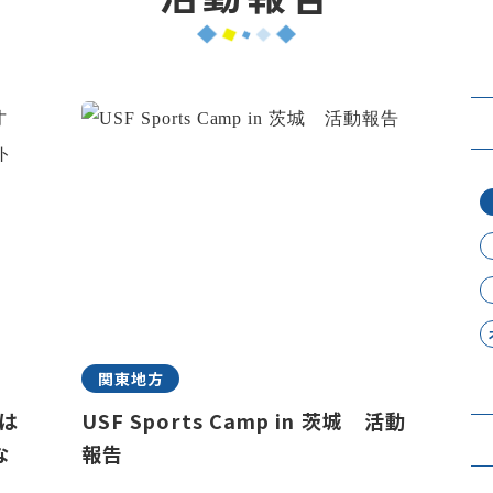
関東地方
さは
USF Sports Camp in 茨城 活動
な
報告