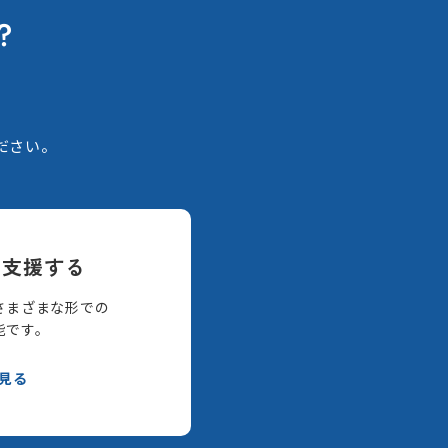
？
。
ださい。
て支援する
さまざまな形での
能です。
見る