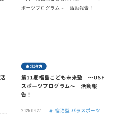
東北地方
 活
第11期福島こども未来塾 ～USF
スポーツプログラム～ 活動報
告！
宿泊型
パラスポーツ
2025.09.27