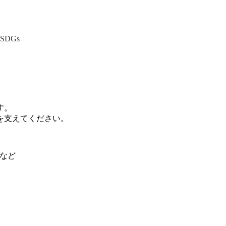
SDGs
。
す。
を支えてください。
フなど