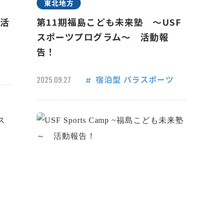
東北地方
 活
第11期福島こども未来塾 ～USF
スポーツプログラム～ 活動報
告！
宿泊型
パラスポーツ
2025.09.27